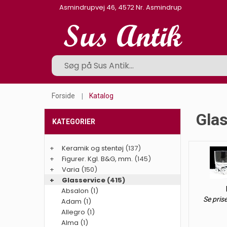
Asmindrupvej 46, 4572 Nr. Asmindrup
Forside
Katalog
Glas
KATEGORIER
+
Keramik og stentøj
(137)
+
Figurer. Kgl. B&G, mm.
(145)
+
Varia
(150)
+
Glasservice
(415)
Absalon (1)
Se pris
Adam (1)
Allegro (1)
Alma (1)