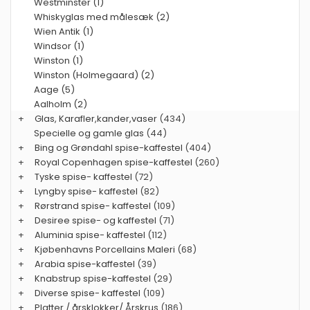
Westminster (1)
Whiskyglas med målesæk (2)
Wien Antik (1)
Windsor (1)
Winston (1)
Winston (Holmegaard) (2)
Aage (5)
Aalholm (2)
+
Glas, Karafler,kander,vaser
(434)
Specielle og gamle glas
(44)
+
Bing og Grøndahl spise-kaffestel
(404)
+
Royal Copenhagen spise-kaffestel
(260)
+
Tyske spise- kaffestel
(72)
+
Lyngby spise- kaffestel
(82)
+
Rørstrand spise- kaffestel
(109)
+
Desiree spise- og kaffestel
(71)
+
Aluminia spise- kaffestel
(112)
+
Kjøbenhavns Porcellains Maleri
(68)
+
Arabia spise-kaffestel
(39)
+
Knabstrup spise-kaffestel
(29)
+
Diverse spise- kaffestel
(109)
+
Platter / årsklokker/ Årskrus
(186)