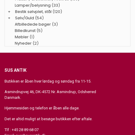
Lamper/belysning
(33)
+
Bestik sølvplet, stål
(120)
+
Sølv/Guld
(54)
Afbilledede bøger
(3)
Billedkunst
(5)
Møbler
(1)
Nyheder
(2)
SUS ANTIK
Butikken er åben hver lørdag og søndag fra 11-15.
Asmindrupvej 46, DK-4572 Nr. Asmindrup, Odsherred
Danmark.
Hjemmesiden og telefon er åben alle dage.
Det er altid muligt at besøge butikken efter aftale.
Tlf : +45 28 89 68 07