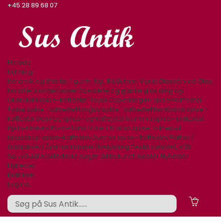
+45 28 89 68 07
Forside
Katalog
Keramik og stentøj
Figurer. Kgl. B&G, mm.
Varia
Glasservice
Glas,
Karafler,kander,vaser
Specielle og gamle glas
Bing og
Grøndahl spise-kaffestel
Royal Copenhagen spise-kaffestel
Tyske spise- kaffestel
Lyngby spise- kaffestel
Rørstrand spise-
kaffestel
Desiree spise- og kaffestel
Aluminia spise- kaffestel
Kjøbenhavns Porcellains Maleri
Arabia spise-kaffestel
Knabstrup spise-kaffestel
Diverse spise- kaffestel
Platter /
årsklokker/ Årskrus
Lamper/belysning
Bestik sølvplet, stål
Sølv/Guld
Afbilledede bøger
Billedkunst
Møbler
Nyheder
Nyheder
Butikken
Log ind