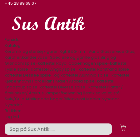
+45 28 89 68 07
Forside
Katalog
Keramik og stentøj
Figurer. Kgl. B&G, mm.
Varia
Glasservice
Glas,
Karafler,kander,vaser
Specielle og gamle glas
Bing og
Grøndahl spise-kaffestel
Royal Copenhagen spise-kaffestel
Tyske spise- kaffestel
Lyngby spise- kaffestel
Rørstrand spise-
kaffestel
Desiree spise- og kaffestel
Aluminia spise- kaffestel
Kjøbenhavns Porcellains Maleri
Arabia spise-kaffestel
Knabstrup spise-kaffestel
Diverse spise- kaffestel
Platter /
årsklokker/ Årskrus
Lamper/belysning
Bestik sølvplet, stål
Sølv/Guld
Afbilledede bøger
Billedkunst
Møbler
Nyheder
Nyheder
Butikken
Log ind