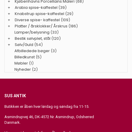
+
Kjøbenhavns Porcellains Maleri
(68)
+
Arabia spise-kaffestel
(39)
+
Knabstrup spise-kaffestel
(29)
+
Diverse spise- kaffestel
(109)
+
Platter / årsklokker/ Årskrus
(186)
Lamper/belysning
(33)
+
Bestik sølvplet, stål
(120)
+
Sølv/Guld
(54)
Afbilledede bøger
(3)
Billedkunst
(5)
Møbler
(1)
Nyheder
(2)
SUS ANTIK
Butikken er åben hver lørdag og søndag fra 11-15.
Asmindrupvej 46, DK-4572 Nr. Asmindrup, Odsherred
Danmark.