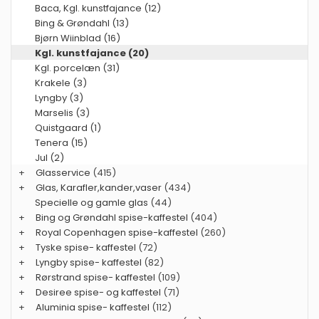
Baca, Kgl. kunstfajance (12)
Bing & Grøndahl (13)
Bjørn Wiinblad (16)
Kgl. kunstfajance (20)
Kgl. porcelæn (31)
Krakele (3)
Lyngby (3)
Marselis (3)
Quistgaard (1)
Tenera (15)
Jul (2)
+
Glasservice
(415)
+
Glas, Karafler,kander,vaser
(434)
Specielle og gamle glas
(44)
+
Bing og Grøndahl spise-kaffestel
(404)
+
Royal Copenhagen spise-kaffestel
(260)
+
Tyske spise- kaffestel
(72)
+
Lyngby spise- kaffestel
(82)
+
Rørstrand spise- kaffestel
(109)
+
Desiree spise- og kaffestel
(71)
+
Aluminia spise- kaffestel
(112)