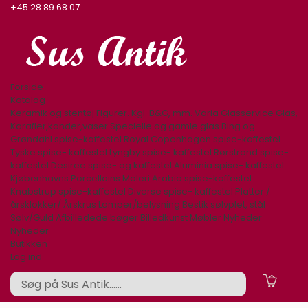
+45 28 89 68 07
Forside
Katalog
Keramik og stentøj
Figurer. Kgl. B&G, mm.
Varia
Glasservice
Glas,
Karafler,kander,vaser
Specielle og gamle glas
Bing og
Grøndahl spise-kaffestel
Royal Copenhagen spise-kaffestel
Tyske spise- kaffestel
Lyngby spise- kaffestel
Rørstrand spise-
kaffestel
Desiree spise- og kaffestel
Aluminia spise- kaffestel
Kjøbenhavns Porcellains Maleri
Arabia spise-kaffestel
Knabstrup spise-kaffestel
Diverse spise- kaffestel
Platter /
årsklokker/ Årskrus
Lamper/belysning
Bestik sølvplet, stål
Sølv/Guld
Afbilledede bøger
Billedkunst
Møbler
Nyheder
Nyheder
Butikken
Log ind