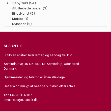
+
Sølv/Guld
(54)
Afbilledede bøger
(3)
Billedkunst
(5)
Møbler
(1)
Nyheder
(2)
SUS ANTIK
Butikken er åben hver lørdag og søndag fra 11-15.
Asmindrupvej 46, DK-4572 Nr. Asmindrup, Odsherred
Danmark.
Hjemmesiden og telefon er åben alle dage.
Det er altid muligt at besøge butikken efter aftale.
Tlf : +45 28 89 68 07
Email:
sus@susantik.dk