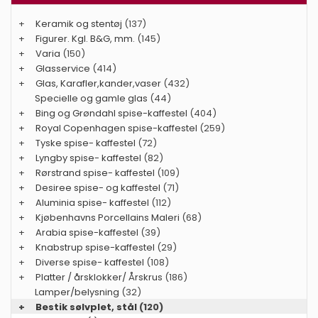
+
Keramik og stentøj
(137)
+
Figurer. Kgl. B&G, mm.
(145)
+
Varia
(150)
+
Glasservice
(414)
+
Glas, Karafler,kander,vaser
(432)
Specielle og gamle glas
(44)
+
Bing og Grøndahl spise-kaffestel
(404)
+
Royal Copenhagen spise-kaffestel
(259)
+
Tyske spise- kaffestel
(72)
+
Lyngby spise- kaffestel
(82)
+
Rørstrand spise- kaffestel
(109)
+
Desiree spise- og kaffestel
(71)
+
Aluminia spise- kaffestel
(112)
+
Kjøbenhavns Porcellains Maleri
(68)
+
Arabia spise-kaffestel
(39)
+
Knabstrup spise-kaffestel
(29)
+
Diverse spise- kaffestel
(108)
+
Platter / årsklokker/ Årskrus
(186)
Lamper/belysning
(32)
+
Bestik sølvplet, stål
(120)