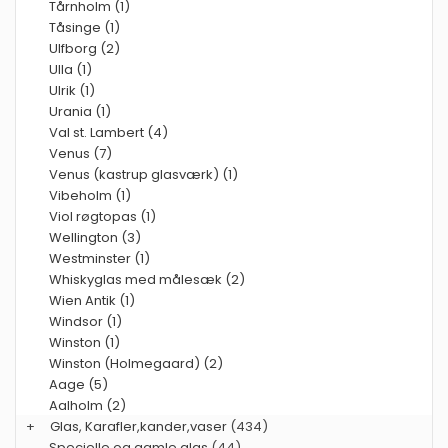
Tårnholm (1)
Tåsinge (1)
Ulfborg (2)
Ulla (1)
Ulrik (1)
Urania (1)
Val st. Lambert (4)
Venus (7)
Venus (kastrup glasværk) (1)
Vibeholm (1)
Viol røgtopas (1)
Wellington (3)
Westminster (1)
Whiskyglas med målesæk (2)
Wien Antik (1)
Windsor (1)
Winston (1)
Winston (Holmegaard) (2)
Aage (5)
Aalholm (2)
+
Glas, Karafler,kander,vaser
(434)
Specielle og gamle glas
(44)