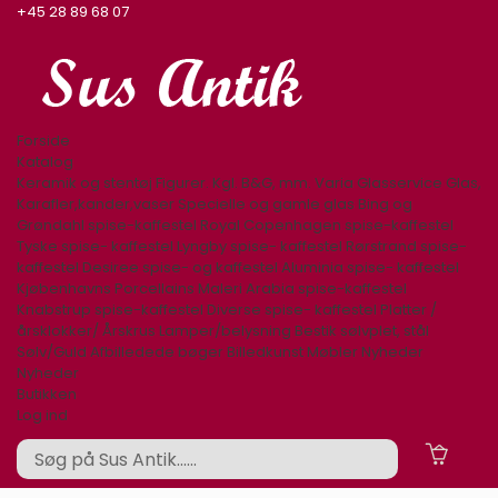
+45 28 89 68 07
Forside
Katalog
Keramik og stentøj
Figurer. Kgl. B&G, mm.
Varia
Glasservice
Glas,
Karafler,kander,vaser
Specielle og gamle glas
Bing og
Grøndahl spise-kaffestel
Royal Copenhagen spise-kaffestel
Tyske spise- kaffestel
Lyngby spise- kaffestel
Rørstrand spise-
kaffestel
Desiree spise- og kaffestel
Aluminia spise- kaffestel
Kjøbenhavns Porcellains Maleri
Arabia spise-kaffestel
Knabstrup spise-kaffestel
Diverse spise- kaffestel
Platter /
årsklokker/ Årskrus
Lamper/belysning
Bestik sølvplet, stål
Sølv/Guld
Afbilledede bøger
Billedkunst
Møbler
Nyheder
Nyheder
Butikken
Log ind