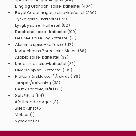
+
Bing og Grøndahl spise-kaffestel
(404)
+
Royal Copenhagen spise-kaffestel
(260)
+
Tyske spise- kaffestel
(72)
+
Lyngby spise- kaffestel
(82)
+
Rørstrand spise- kaffestel
(109)
+
Desiree spise- og kaffestel
(71)
+
Aluminia spise- kaffestel
(112)
+
Kjøbenhavns Porcellains Maleri
(68)
+
Arabia spise-kaffestel
(39)
+
Knabstrup spise-kaffestel
(29)
+
Diverse spise- kaffestel
(109)
+
Platter / årsklokker/ Årskrus
(186)
Lamper/belysning
(33)
+
Bestik sølvplet, stål
(120)
+
Sølv/Guld
(54)
Afbilledede bøger
(3)
Billedkunst
(5)
Møbler
(1)
Nyheder
(2)