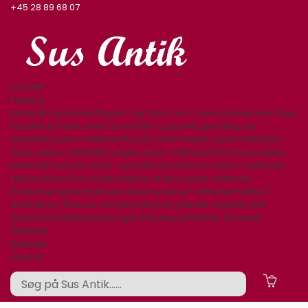
+45 28 89 68 07
Forside
Katalog
Keramik og stentøj
Figurer. Kgl. B&G, mm.
Varia
Glasservice
Glas,
Karafler,kander,vaser
Specielle og gamle glas
Bing og
Grøndahl spise-kaffestel
Royal Copenhagen spise-kaffestel
Tyske spise- kaffestel
Lyngby spise- kaffestel
Rørstrand spise-
kaffestel
Desiree spise- og kaffestel
Aluminia spise- kaffestel
Kjøbenhavns Porcellains Maleri
Arabia spise-kaffestel
Knabstrup spise-kaffestel
Diverse spise- kaffestel
Platter /
årsklokker/ Årskrus
Lamper/belysning
Bestik sølvplet, stål
Sølv/Guld
Afbilledede bøger
Billedkunst
Møbler
Nyheder
Nyheder
Butikken
Log ind