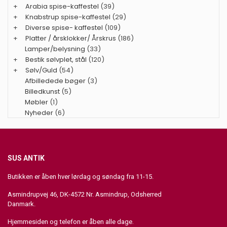
+
Arabia spise-kaffestel
(39)
+
Knabstrup spise-kaffestel
(29)
+
Diverse spise- kaffestel
(109)
+
Platter / årsklokker/ Årskrus
(186)
Lamper/belysning
(33)
+
Bestik sølvplet, stål
(120)
+
Sølv/Guld
(54)
Afbilledede bøger
(3)
Billedkunst
(5)
Møbler
(1)
Nyheder
(6)
SUS ANTIK
Butikken er åben hver lørdag og søndag fra 11-15.
Asmindrupvej 46, DK-4572 Nr. Asmindrup, Odsherred
Danmark.
Hjemmesiden og telefon er åben alle dage.