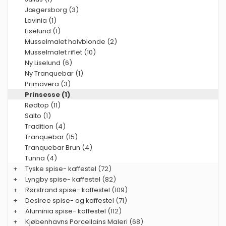
Jægersborg (3)
Lavinia (1)
Liselund (1)
Musselmalet halvblonde (2)
Musselmalet riflet (10)
Ny Liselund (6)
Ny Tranquebar (1)
Primavera (3)
Prinsesse (1)
Rødtop (11)
Salto (1)
Tradition (4)
Tranquebar (15)
Tranquebar Brun (4)
Tunna (4)
+
Tyske spise- kaffestel
(72)
+
Lyngby spise- kaffestel
(82)
+
Rørstrand spise- kaffestel
(109)
+
Desiree spise- og kaffestel
(71)
+
Aluminia spise- kaffestel
(112)
+
Kjøbenhavns Porcellains Maleri
(68)