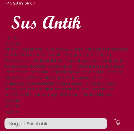
+45 28 89 68 07
Forside
Katalog
Keramik og stentøj
Figurer. Kgl. B&G, mm.
Varia
Glasservice
Glas,
Karafler,kander,vaser
Specielle og gamle glas
Bing og
Grøndahl spise-kaffestel
Royal Copenhagen spise-kaffestel
Tyske spise- kaffestel
Lyngby spise- kaffestel
Rørstrand spise-
kaffestel
Desiree spise- og kaffestel
Aluminia spise- kaffestel
Kjøbenhavns Porcellains Maleri
Arabia spise-kaffestel
Knabstrup spise-kaffestel
Diverse spise- kaffestel
Platter /
årsklokker/ Årskrus
Lamper/belysning
Bestik sølvplet, stål
Sølv/Guld
Afbilledede bøger
Billedkunst
Møbler
Nyheder
Nyheder
Butikken
Log ind