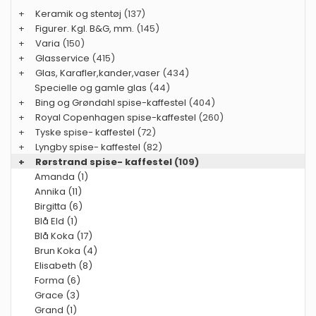
+
Keramik og stentøj
(137)
+
Figurer. Kgl. B&G, mm.
(145)
+
Varia
(150)
+
Glasservice
(415)
+
Glas, Karafler,kander,vaser
(434)
Specielle og gamle glas
(44)
+
Bing og Grøndahl spise-kaffestel
(404)
+
Royal Copenhagen spise-kaffestel
(260)
+
Tyske spise- kaffestel
(72)
+
Lyngby spise- kaffestel
(82)
+
Rørstrand spise- kaffestel
(109)
Amanda (1)
Annika (11)
Birgitta (6)
Blå Eld (1)
Blå Koka (17)
Brun Koka (4)
Elisabeth (8)
Forma (6)
Grace (3)
Grand (1)