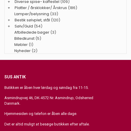
+
Diverse spise- kaffestel
(109)
+
Platter / årsklokker/ Årskrus
(186)
Lamper/belysning
(33)
+
Bestik sølvplet, stål
(120)
+
Sølv/Guld
(54)
Afbilledede bøger
(3)
Billedkunst
(5)
Møbler
(1)
Nyheder
(2)
SUS ANTIK
Butikken er åben hver lørdag og søndag fra 11-15.
Asmindrupvej 46, DK-4572 Nr. Asmindrup, Odsherred
Danmark.
Hjemmesiden og telefon er åben alle dage.
Det er altid muligt at besøge butikken efter aftale.