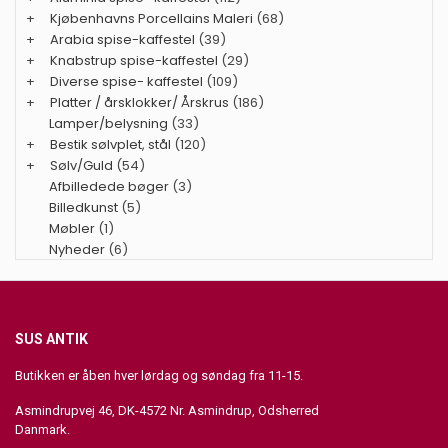
+
Kjøbenhavns Porcellains Maleri
(68)
+
Arabia spise-kaffestel
(39)
+
Knabstrup spise-kaffestel
(29)
+
Diverse spise- kaffestel
(109)
+
Platter / årsklokker/ Årskrus
(186)
Lamper/belysning
(33)
+
Bestik sølvplet, stål
(120)
+
Sølv/Guld
(54)
Afbilledede bøger
(3)
Billedkunst
(5)
Møbler
(1)
Nyheder
(6)
SUS ANTIK
Butikken er åben hver lørdag og søndag fra 11-15.
Asmindrupvej 46, DK-4572 Nr. Asmindrup, Odsherred
Danmark.