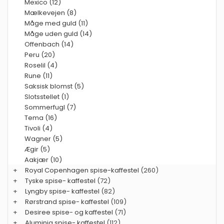
Mexico (12)
Mælkevejen (8)
Måge med guld (11)
Måge uden guld (14)
Offenbach (14)
Peru (20)
Roselil (4)
Rune (11)
Saksisk blomst (5)
Slotsstellet (1)
Sommerfugl (7)
Tema (16)
Tivoli (4)
Wagner (5)
Ægir (5)
Aakjær (10)
+
Royal Copenhagen spise-kaffestel
(260)
+
Tyske spise- kaffestel
(72)
+
Lyngby spise- kaffestel
(82)
+
Rørstrand spise- kaffestel
(109)
+
Desiree spise- og kaffestel
(71)
+
Aluminia spise- kaffestel
(112)