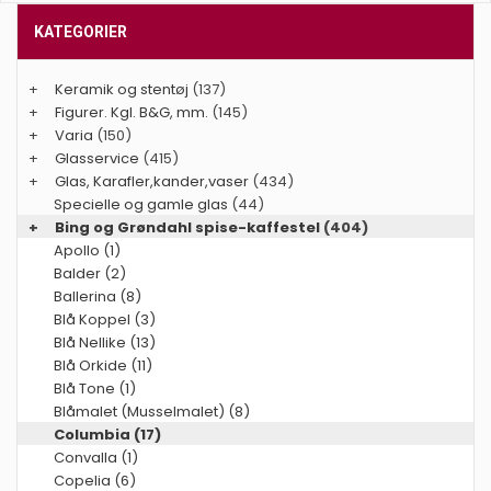
KATEGORIER
+
Keramik og stentøj
(137)
+
Figurer. Kgl. B&G, mm.
(145)
+
Varia
(150)
+
Glasservice
(415)
+
Glas, Karafler,kander,vaser
(434)
Specielle og gamle glas
(44)
+
Bing og Grøndahl spise-kaffestel
(404)
Apollo (1)
Balder (2)
Ballerina (8)
Blå Koppel (3)
Blå Nellike (13)
Blå Orkide (11)
Blå Tone (1)
Blåmalet (Musselmalet) (8)
Columbia (17)
Convalla (1)
Copelia (6)