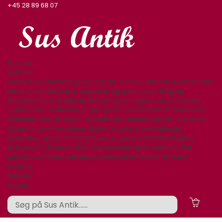
+45 28 89 68 07
Forside
Katalog
Keramik og stentøj
Figurer. Kgl. B&G, mm.
Varia
Glasservice
Glas,
Karafler,kander,vaser
Specielle og gamle glas
Bing og
Grøndahl spise-kaffestel
Royal Copenhagen spise-kaffestel
Tyske spise- kaffestel
Lyngby spise- kaffestel
Rørstrand spise-
kaffestel
Desiree spise- og kaffestel
Aluminia spise- kaffestel
Kjøbenhavns Porcellains Maleri
Arabia spise-kaffestel
Knabstrup spise-kaffestel
Diverse spise- kaffestel
Platter /
årsklokker/ Årskrus
Lamper/belysning
Bestik sølvplet, stål
Sølv/Guld
Afbilledede bøger
Billedkunst
Møbler
Nyheder
Nyheder
Butikken
Log ind