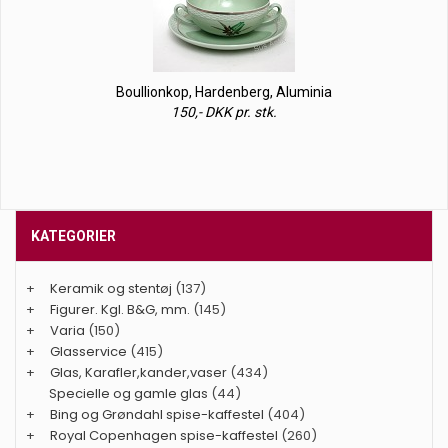
Boullionkop, Hardenberg, Aluminia
150,- DKK pr. stk.
KATEGORIER
+
Keramik og stentøj
(137)
+
Figurer. Kgl. B&G, mm.
(145)
+
Varia
(150)
+
Glasservice
(415)
+
Glas, Karafler,kander,vaser
(434)
Specielle og gamle glas
(44)
+
Bing og Grøndahl spise-kaffestel
(404)
+
Royal Copenhagen spise-kaffestel
(260)