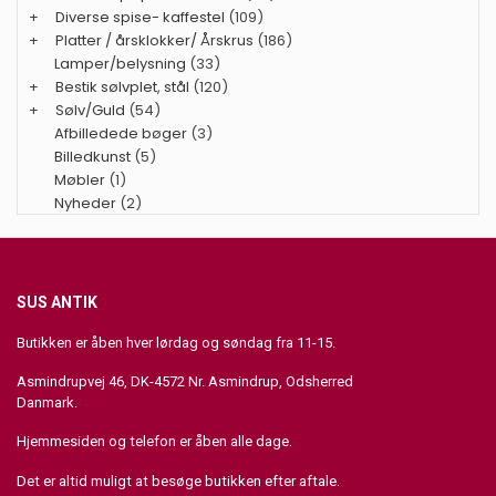
+
Diverse spise- kaffestel
(109)
+
Platter / årsklokker/ Årskrus
(186)
Lamper/belysning
(33)
+
Bestik sølvplet, stål
(120)
+
Sølv/Guld
(54)
Afbilledede bøger
(3)
Billedkunst
(5)
Møbler
(1)
Nyheder
(2)
SUS ANTIK
Butikken er åben hver lørdag og søndag fra 11-15.
Asmindrupvej 46, DK-4572 Nr. Asmindrup, Odsherred
Danmark.
Hjemmesiden og telefon er åben alle dage.
Det er altid muligt at besøge butikken efter aftale.