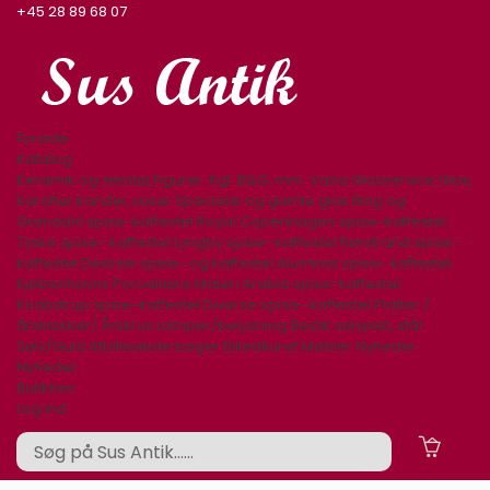
+45 28 89 68 07
Forside
Katalog
Keramik og stentøj
Figurer. Kgl. B&G, mm.
Varia
Glasservice
Glas,
Karafler,kander,vaser
Specielle og gamle glas
Bing og
Grøndahl spise-kaffestel
Royal Copenhagen spise-kaffestel
Tyske spise- kaffestel
Lyngby spise- kaffestel
Rørstrand spise-
kaffestel
Desiree spise- og kaffestel
Aluminia spise- kaffestel
Kjøbenhavns Porcellains Maleri
Arabia spise-kaffestel
Knabstrup spise-kaffestel
Diverse spise- kaffestel
Platter /
årsklokker/ Årskrus
Lamper/belysning
Bestik sølvplet, stål
Sølv/Guld
Afbilledede bøger
Billedkunst
Møbler
Nyheder
Nyheder
Butikken
Log ind