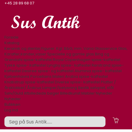
+45 28 89 68 07
Forside
Katalog
Keramik og stentøj
Figurer. Kgl. B&G, mm.
Varia
Glasservice
Glas,
Karafler,kander,vaser
Specielle og gamle glas
Bing og
Grøndahl spise-kaffestel
Royal Copenhagen spise-kaffestel
Tyske spise- kaffestel
Lyngby spise- kaffestel
Rørstrand spise-
kaffestel
Desiree spise- og kaffestel
Aluminia spise- kaffestel
Kjøbenhavns Porcellains Maleri
Arabia spise-kaffestel
Knabstrup spise-kaffestel
Diverse spise- kaffestel
Platter /
årsklokker/ Årskrus
Lamper/belysning
Bestik sølvplet, stål
Sølv/Guld
Afbilledede bøger
Billedkunst
Møbler
Nyheder
Nyheder
Butikken
Log ind