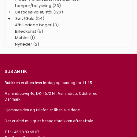
Lamper/belysning
(33)
+
Bestik sølvplet, stål
(120)
+
Sølv/Guld
(54)
Afbilledede bøger
(3)
Billedkunst
(5)
Møbler
(1)
Nyheder
(2)
SUS ANTIK
Butikken er åben hver lørdag og søndag fra 11-15.
Asmindrupvej 46, DK-4572 Nr. Asmindrup, Odsherred
Danmark.
Hjemmesiden og telefon er åben alle dage.
Det er altid muligt at besøge butikken efter aftale.
Tlf : +45 28 89 68 07