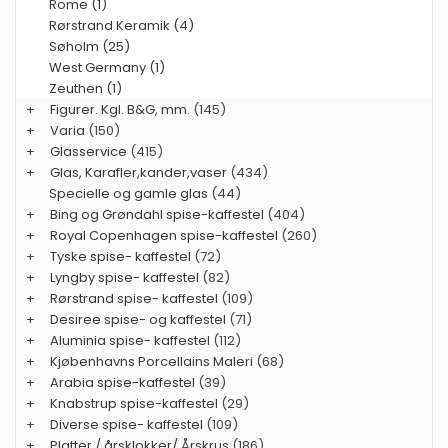
Rome (1)
Rørstrand Keramik (4)
Søholm (25)
West Germany (1)
Zeuthen (1)
+
Figurer. Kgl. B&G, mm.
(145)
+
Varia
(150)
+
Glasservice
(415)
+
Glas, Karafler,kander,vaser
(434)
Specielle og gamle glas
(44)
+
Bing og Grøndahl spise-kaffestel
(404)
+
Royal Copenhagen spise-kaffestel
(260)
+
Tyske spise- kaffestel
(72)
+
Lyngby spise- kaffestel
(82)
+
Rørstrand spise- kaffestel
(109)
+
Desiree spise- og kaffestel
(71)
+
Aluminia spise- kaffestel
(112)
+
Kjøbenhavns Porcellains Maleri
(68)
+
Arabia spise-kaffestel
(39)
+
Knabstrup spise-kaffestel
(29)
+
Diverse spise- kaffestel
(109)
+
Platter / årsklokker/ Årskrus
(186)