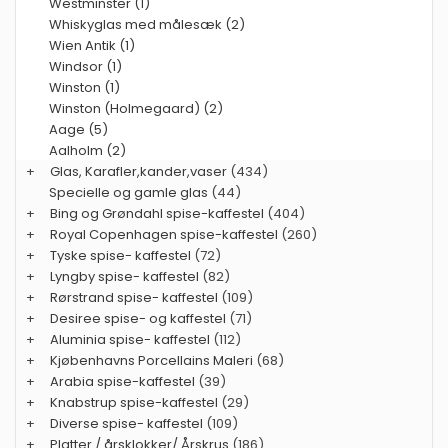
Westminster (1)
Whiskyglas med målesæk (2)
Wien Antik (1)
Windsor (1)
Winston (1)
Winston (Holmegaard) (2)
Aage (5)
Aalholm (2)
+
Glas, Karafler,kander,vaser
(434)
Specielle og gamle glas
(44)
+
Bing og Grøndahl spise-kaffestel
(404)
+
Royal Copenhagen spise-kaffestel
(260)
+
Tyske spise- kaffestel
(72)
+
Lyngby spise- kaffestel
(82)
+
Rørstrand spise- kaffestel
(109)
+
Desiree spise- og kaffestel
(71)
+
Aluminia spise- kaffestel
(112)
+
Kjøbenhavns Porcellains Maleri
(68)
+
Arabia spise-kaffestel
(39)
+
Knabstrup spise-kaffestel
(29)
+
Diverse spise- kaffestel
(109)
+
Platter / årsklokker/ Årskrus
(186)