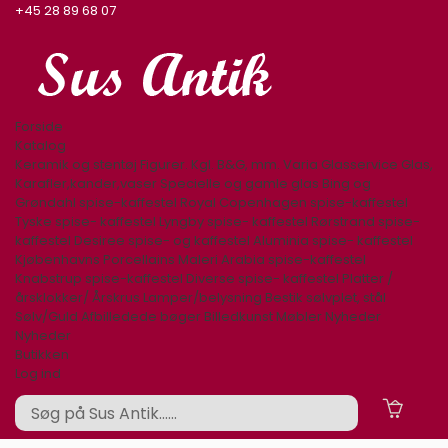
+45 28 89 68 07
Forside
Katalog
Keramik og stentøj
Figurer. Kgl. B&G, mm.
Varia
Glasservice
Glas,
Karafler,kander,vaser
Specielle og gamle glas
Bing og
Grøndahl spise-kaffestel
Royal Copenhagen spise-kaffestel
Tyske spise- kaffestel
Lyngby spise- kaffestel
Rørstrand spise-
kaffestel
Desiree spise- og kaffestel
Aluminia spise- kaffestel
Kjøbenhavns Porcellains Maleri
Arabia spise-kaffestel
Knabstrup spise-kaffestel
Diverse spise- kaffestel
Platter /
årsklokker/ Årskrus
Lamper/belysning
Bestik sølvplet, stål
Sølv/Guld
Afbilledede bøger
Billedkunst
Møbler
Nyheder
Nyheder
Butikken
Log ind