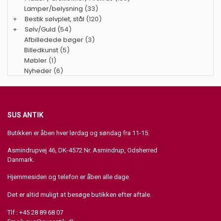
Lamper/belysning
(33)
+
Bestik sølvplet, stål
(120)
+
Sølv/Guld
(54)
Afbilledede bøger
(3)
Billedkunst
(5)
Møbler
(1)
Nyheder
(6)
SUS ANTIK
Butikken er åben hver lørdag og søndag fra 11-15.
Asmindrupvej 46, DK-4572 Nr. Asmindrup, Odsherred
Danmark.
Hjemmesiden og telefon er åben alle dage.
Det er altid muligt at besøge butikken efter aftale.
Tlf : +45 28 89 68 07