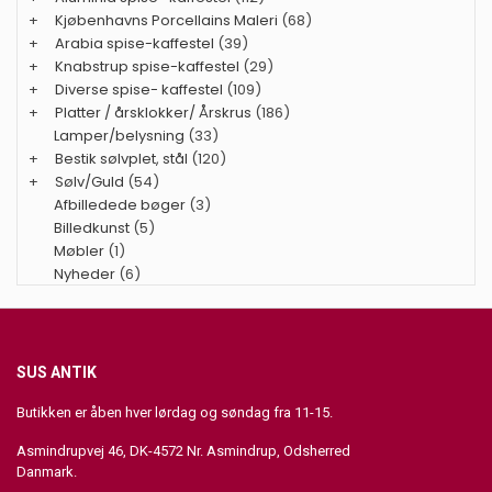
+
Kjøbenhavns Porcellains Maleri
(68)
+
Arabia spise-kaffestel
(39)
+
Knabstrup spise-kaffestel
(29)
+
Diverse spise- kaffestel
(109)
+
Platter / årsklokker/ Årskrus
(186)
Lamper/belysning
(33)
+
Bestik sølvplet, stål
(120)
+
Sølv/Guld
(54)
Afbilledede bøger
(3)
Billedkunst
(5)
Møbler
(1)
Nyheder
(6)
SUS ANTIK
Butikken er åben hver lørdag og søndag fra 11-15.
Asmindrupvej 46, DK-4572 Nr. Asmindrup, Odsherred
Danmark.