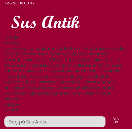
+45 28 89 68 07
Forside
Katalog
Keramik og stentøj
Figurer. Kgl. B&G, mm.
Varia
Glasservice
Glas,
Karafler,kander,vaser
Specielle og gamle glas
Bing og
Grøndahl spise-kaffestel
Royal Copenhagen spise-kaffestel
Tyske spise- kaffestel
Lyngby spise- kaffestel
Rørstrand spise-
kaffestel
Desiree spise- og kaffestel
Aluminia spise- kaffestel
Kjøbenhavns Porcellains Maleri
Arabia spise-kaffestel
Knabstrup spise-kaffestel
Diverse spise- kaffestel
Platter /
årsklokker/ Årskrus
Lamper/belysning
Bestik sølvplet, stål
Sølv/Guld
Afbilledede bøger
Billedkunst
Møbler
Nyheder
Nyheder
Butikken
Log ind