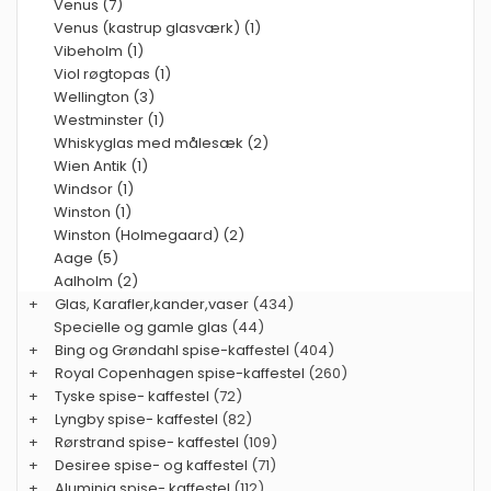
Venus (7)
Venus (kastrup glasværk) (1)
Vibeholm (1)
Viol røgtopas (1)
Wellington (3)
Westminster (1)
Whiskyglas med målesæk (2)
Wien Antik (1)
Windsor (1)
Winston (1)
Winston (Holmegaard) (2)
Aage (5)
Aalholm (2)
+
Glas, Karafler,kander,vaser
(434)
Specielle og gamle glas
(44)
+
Bing og Grøndahl spise-kaffestel
(404)
+
Royal Copenhagen spise-kaffestel
(260)
+
Tyske spise- kaffestel
(72)
+
Lyngby spise- kaffestel
(82)
+
Rørstrand spise- kaffestel
(109)
+
Desiree spise- og kaffestel
(71)
+
Aluminia spise- kaffestel
(112)