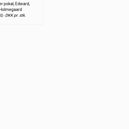
er pokal, Edward,
Holmegaard
0,- DKK pr. stk.