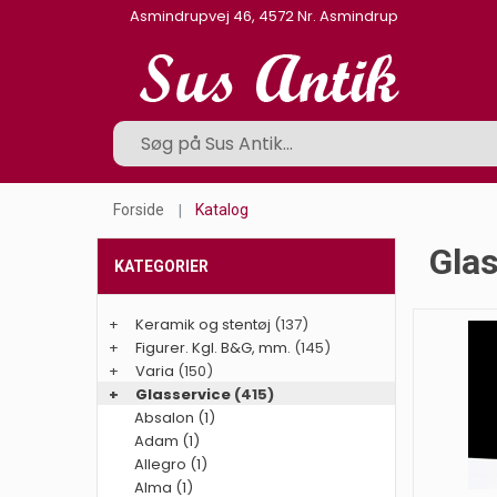
Asmindrupvej 46, 4572 Nr. Asmindrup
Forside
Katalog
Gla
KATEGORIER
+
Keramik og stentøj
(137)
+
Figurer. Kgl. B&G, mm.
(145)
+
Varia
(150)
+
Glasservice
(415)
Absalon (1)
Adam (1)
Allegro (1)
Alma (1)