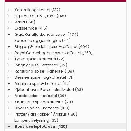
+
Keramik og stentøj
(137)
+
Figurer. Kgl. B&G, mm.
(145)
+
Varia
(150)
+
Glasservice
(415)
+
Glas, Karafler,kander,vaser
(434)
Specielle og gamle glas
(44)
+
Bing og Grøndahl spise-kaffestel
(404)
+
Royal Copenhagen spise-kaffestel
(260)
+
Tyske spise- kaffestel
(72)
+
Lyngby spise- kaffestel
(82)
+
Rørstrand spise- kaffestel
(109)
+
Desiree spise- og kaffestel
(71)
+
Aluminia spise- kaffestel
(112)
+
Kjøbenhavns Porcellains Maleri
(68)
+
Arabia spise-kaffestel
(39)
+
Knabstrup spise-kaffestel
(29)
+
Diverse spise- kaffestel
(109)
+
Platter / årsklokker/ Årskrus
(186)
Lamper/belysning
(33)
+
Bestik sølvplet, stål
(120)