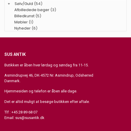
+
Sølv/Guld
(54)
Afbilledede bøger
(3)
Billedkunst
(5)
Møbler
(1)
Nyheder
(6)
SUS ANTIK
Butikken er åben hver lørdag og søndag fra 11-15.
Asmindrupvej 46, DK-4572 Nr. Asmindrup, Odsherred
Danmark.
Hjemmesiden og telefon er åben alle dage.
Det er altid muligt at besøge butikken efter aftale.
Tlf : +45 28 89 68 07
Email:
sus@susantik.dk