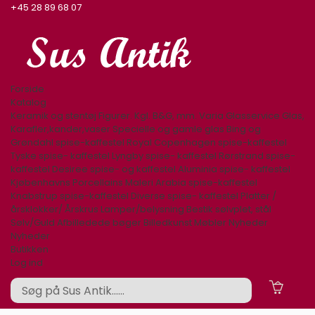
+45 28 89 68 07
Forside
Katalog
Keramik og stentøj
Figurer. Kgl. B&G, mm.
Varia
Glasservice
Glas,
Karafler,kander,vaser
Specielle og gamle glas
Bing og
Grøndahl spise-kaffestel
Royal Copenhagen spise-kaffestel
Tyske spise- kaffestel
Lyngby spise- kaffestel
Rørstrand spise-
kaffestel
Desiree spise- og kaffestel
Aluminia spise- kaffestel
Kjøbenhavns Porcellains Maleri
Arabia spise-kaffestel
Knabstrup spise-kaffestel
Diverse spise- kaffestel
Platter /
årsklokker/ Årskrus
Lamper/belysning
Bestik sølvplet, stål
Sølv/Guld
Afbilledede bøger
Billedkunst
Møbler
Nyheder
Nyheder
Butikken
Log ind