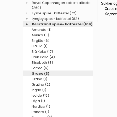
+
Royal Copenhagen spise-kaffestel
Sukker og
(260)
Grace m
+
Tyske spise- kaffestel
(72)
Se pris
+
Lyngby spise- kaffestel
(82)
+
Rørstrand spise- kaffestel
(109)
Amanda (1)
Annika (11)
Birgitta (6)
Blå Eld (1)
Blå Koka (17)
Brun Koka (4)
Elisabeth (8)
Forma (6)
Grace (3)
Grand (1)
Gratina (2)
Ingrid (1)
Isolde (15)
Låga (1)
Nordica (1)
Panera (1)