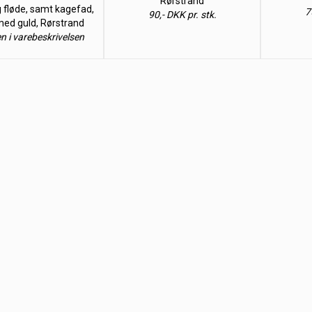
Rørstrand
 fløde, samt kagefad,
7
90,- DKK pr. stk.
ed guld, Rørstrand
en i varebeskrivelsen