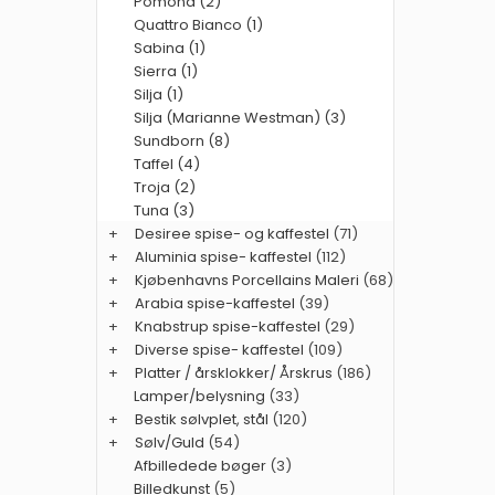
Pomona (2)
Quattro Bianco (1)
Sabina (1)
Sierra (1)
Silja (1)
Silja (Marianne Westman) (3)
Sundborn (8)
Taffel (4)
Troja (2)
Tuna (3)
+
Desiree spise- og kaffestel
(71)
+
Aluminia spise- kaffestel
(112)
+
Kjøbenhavns Porcellains Maleri
(68)
+
Arabia spise-kaffestel
(39)
+
Knabstrup spise-kaffestel
(29)
+
Diverse spise- kaffestel
(109)
+
Platter / årsklokker/ Årskrus
(186)
Lamper/belysning
(33)
+
Bestik sølvplet, stål
(120)
+
Sølv/Guld
(54)
Afbilledede bøger
(3)
Billedkunst
(5)