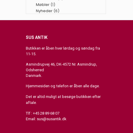
Møbler
(1)
Nyheder
(6)
SUS ANTIK
Butikken er åben hver lørdag og søndag fra
11-15.
Asmindrupvej 46, DK-4572 Nr. Asmindrup,
Odsherred
Danmark.
Hjemmesiden og telefon er åben alle dage.
Det er altid muligt at besøge butikken efter
aftale.
Tlf : +45 28 89 68 07
Email:
sus@susantik.dk