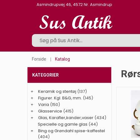
Asmindrupvej 46, 4572 Nr. Asmindrup
Forside
Katalog
Rørs
KATEGORIER
+
Keramik og stentøj
(137)
+
Figurer. Kgl. B&G, mm.
(145)
+
Varia
(150)
+
Glasservice
(415)
+
Glas, Karafler,kander,vaser
(434)
Specielle og gamle glas
(44)
+
Bing og Grøndahl spise-kaffestel
(404)