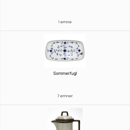
1 emne
Sommerfugl
7 emner