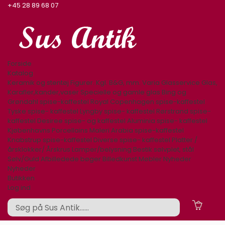
+45 28 89 68 07
Forside
Katalog
Keramik og stentøj
Figurer. Kgl. B&G, mm.
Varia
Glasservice
Glas,
Karafler,kander,vaser
Specielle og gamle glas
Bing og
Grøndahl spise-kaffestel
Royal Copenhagen spise-kaffestel
Tyske spise- kaffestel
Lyngby spise- kaffestel
Rørstrand spise-
kaffestel
Desiree spise- og kaffestel
Aluminia spise- kaffestel
Kjøbenhavns Porcellains Maleri
Arabia spise-kaffestel
Knabstrup spise-kaffestel
Diverse spise- kaffestel
Platter /
årsklokker/ Årskrus
Lamper/belysning
Bestik sølvplet, stål
Sølv/Guld
Afbilledede bøger
Billedkunst
Møbler
Nyheder
Nyheder
Butikken
Log ind