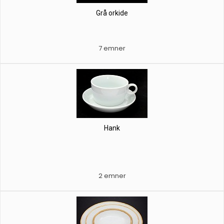
Grå orkide
7 emner
Hank
2 emner