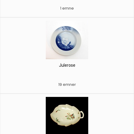
1 emne
Julerose
19 emner