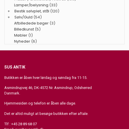
Lamper/belysning
(33)
+
Bestik sølvplet, stål
(120)
+
Sølv/Guld
(54)
Afbilledede bøger
(3)
Billedkunst
(5)
Møbler
(1)
Nyheder
(6)
SUS ANTIK
Butikken er åben hver lørdag og søndag fra 11-15.
Asmindrupvej 46, DK-4572 Nr. Asmindrup, Odsherred
Danmark.
Hjemmesiden og telefon er åben alle dage.
Det er altid muligt at besøge butikken efter aftale.
Tlf : +45 28 89 68 07