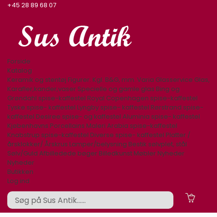
+45 28 89 68 07
Forside
Katalog
Keramik og stentøj
Figurer. Kgl. B&G, mm.
Varia
Glasservice
Glas,
Karafler,kander,vaser
Specielle og gamle glas
Bing og
Grøndahl spise-kaffestel
Royal Copenhagen spise-kaffestel
Tyske spise- kaffestel
Lyngby spise- kaffestel
Rørstrand spise-
kaffestel
Desiree spise- og kaffestel
Aluminia spise- kaffestel
Kjøbenhavns Porcellains Maleri
Arabia spise-kaffestel
Knabstrup spise-kaffestel
Diverse spise- kaffestel
Platter /
årsklokker/ Årskrus
Lamper/belysning
Bestik sølvplet, stål
Sølv/Guld
Afbilledede bøger
Billedkunst
Møbler
Nyheder
Nyheder
Butikken
Log ind