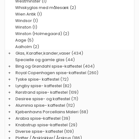
Westminster (1)
Whiskyglas med målesæk (2)
Wien Antik (1)
Windsor (1)
Winston (1)
Winston (Holmegaard) (2)
Aage (5)
Aalholm (2)
+
Glas, Karafler,kander,vaser
(434)
Specielle og gamle glas
(44)
+
Bing og Grøndahl spise-kaffestel
(404)
+
Royal Copenhagen spise-kaffestel
(260)
+
Tyske spise- kaffestel
(72)
+
Lyngby spise- kaffestel
(82)
+
Rørstrand spise- kaffestel
(109)
+
Desiree spise- og kaffestel
(71)
+
Aluminia spise- kaffestel
(112)
+
Kjøbenhavns Porcellains Maleri
(68)
+
Arabia spise-kaffestel
(39)
+
Knabstrup spise-kaffestel
(29)
+
Diverse spise- kaffestel
(109)
+
Platter / årsklokker/ Årskrus
(186)