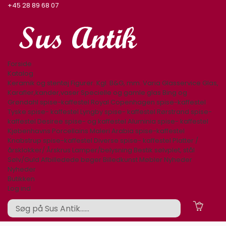
+45 28 89 68 07
Forside
Katalog
Keramik og stentøj
Figurer. Kgl. B&G, mm.
Varia
Glasservice
Glas,
Karafler,kander,vaser
Specielle og gamle glas
Bing og
Grøndahl spise-kaffestel
Royal Copenhagen spise-kaffestel
Tyske spise- kaffestel
Lyngby spise- kaffestel
Rørstrand spise-
kaffestel
Desiree spise- og kaffestel
Aluminia spise- kaffestel
Kjøbenhavns Porcellains Maleri
Arabia spise-kaffestel
Knabstrup spise-kaffestel
Diverse spise- kaffestel
Platter /
årsklokker/ Årskrus
Lamper/belysning
Bestik sølvplet, stål
Sølv/Guld
Afbilledede bøger
Billedkunst
Møbler
Nyheder
Nyheder
Butikken
Log ind