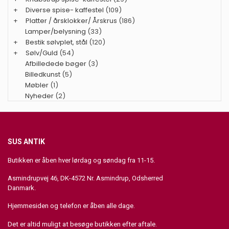
+
Diverse spise- kaffestel
(109)
+
Platter / årsklokker/ Årskrus
(186)
Lamper/belysning
(33)
+
Bestik sølvplet, stål
(120)
+
Sølv/Guld
(54)
Afbilledede bøger
(3)
Billedkunst
(5)
Møbler
(1)
Nyheder
(2)
SUS ANTIK
Butikken er åben hver lørdag og søndag fra 11-15.
Asmindrupvej 46, DK-4572 Nr. Asmindrup, Odsherred
Danmark.
Hjemmesiden og telefon er åben alle dage.
Det er altid muligt at besøge butikken efter aftale.