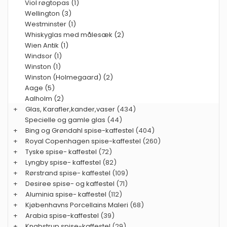
Viol røgtopas (1)
Wellington (3)
Westminster (1)
Whiskyglas med målesæk (2)
Wien Antik (1)
Windsor (1)
Winston (1)
Winston (Holmegaard) (2)
Aage (5)
Aalholm (2)
+
Glas, Karafler,kander,vaser
(434)
Specielle og gamle glas
(44)
+
Bing og Grøndahl spise-kaffestel
(404)
+
Royal Copenhagen spise-kaffestel
(260)
+
Tyske spise- kaffestel
(72)
+
Lyngby spise- kaffestel
(82)
+
Rørstrand spise- kaffestel
(109)
+
Desiree spise- og kaffestel
(71)
+
Aluminia spise- kaffestel
(112)
+
Kjøbenhavns Porcellains Maleri
(68)
+
Arabia spise-kaffestel
(39)
+
Knabstrup spise-kaffestel
(29)