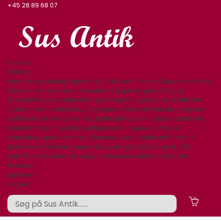
+45 28 89 68 07
Forside
Katalog
Keramik og stentøj
Figurer. Kgl. B&G, mm.
Varia
Glasservice
Glas,
Karafler,kander,vaser
Specielle og gamle glas
Bing og
Grøndahl spise-kaffestel
Royal Copenhagen spise-kaffestel
Tyske spise- kaffestel
Lyngby spise- kaffestel
Rørstrand spise-
kaffestel
Desiree spise- og kaffestel
Aluminia spise- kaffestel
Kjøbenhavns Porcellains Maleri
Arabia spise-kaffestel
Knabstrup spise-kaffestel
Diverse spise- kaffestel
Platter /
årsklokker/ Årskrus
Lamper/belysning
Bestik sølvplet, stål
Sølv/Guld
Afbilledede bøger
Billedkunst
Møbler
Nyheder
Nyheder
Butikken
Log ind