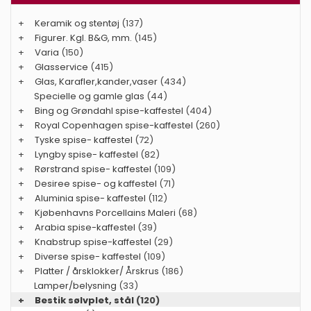
+
Keramik og stentøj
(137)
+
Figurer. Kgl. B&G, mm.
(145)
+
Varia
(150)
+
Glasservice
(415)
+
Glas, Karafler,kander,vaser
(434)
Specielle og gamle glas
(44)
+
Bing og Grøndahl spise-kaffestel
(404)
+
Royal Copenhagen spise-kaffestel
(260)
+
Tyske spise- kaffestel
(72)
+
Lyngby spise- kaffestel
(82)
+
Rørstrand spise- kaffestel
(109)
+
Desiree spise- og kaffestel
(71)
+
Aluminia spise- kaffestel
(112)
+
Kjøbenhavns Porcellains Maleri
(68)
+
Arabia spise-kaffestel
(39)
+
Knabstrup spise-kaffestel
(29)
+
Diverse spise- kaffestel
(109)
+
Platter / årsklokker/ Årskrus
(186)
Lamper/belysning
(33)
+
Bestik sølvplet, stål
(120)