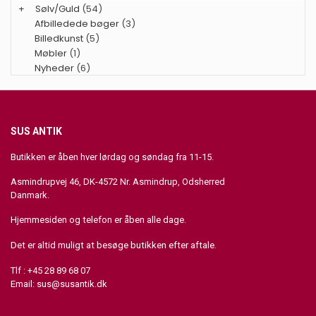
+
Sølv/Guld
(54)
Afbilledede bøger
(3)
Billedkunst
(5)
Møbler
(1)
Nyheder
(6)
SUS ANTIK
Butikken er åben hver lørdag og søndag fra 11-15.
Asmindrupvej 46, DK-4572 Nr. Asmindrup, Odsherred
Danmark.
Hjemmesiden og telefon er åben alle dage.
Det er altid muligt at besøge butikken efter aftale.
Tlf : +45 28 89 68 07
Email:
sus@susantik.dk