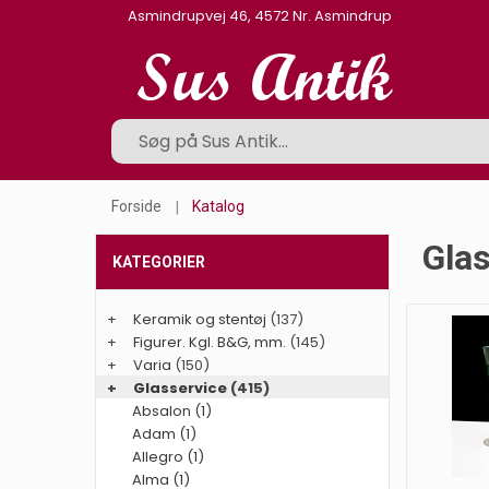
Asmindrupvej 46, 4572 Nr. Asmindrup
Forside
Katalog
Gla
KATEGORIER
+
Keramik og stentøj
(137)
+
Figurer. Kgl. B&G, mm.
(145)
+
Varia
(150)
+
Glasservice
(415)
Absalon (1)
Adam (1)
Allegro (1)
Alma (1)