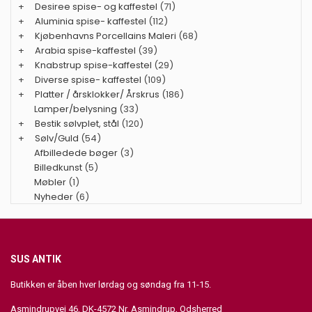
+
Desiree spise- og kaffestel
(71)
+
Aluminia spise- kaffestel
(112)
+
Kjøbenhavns Porcellains Maleri
(68)
+
Arabia spise-kaffestel
(39)
+
Knabstrup spise-kaffestel
(29)
+
Diverse spise- kaffestel
(109)
+
Platter / årsklokker/ Årskrus
(186)
Lamper/belysning
(33)
+
Bestik sølvplet, stål
(120)
+
Sølv/Guld
(54)
Afbilledede bøger
(3)
Billedkunst
(5)
Møbler
(1)
Nyheder
(6)
SUS ANTIK
Butikken er åben hver lørdag og søndag fra 11-15.
Asmindrupvej 46, DK-4572 Nr. Asmindrup, Odsherred