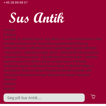
+45 28 89 68 07
Forside
Katalog
Keramik og stentøj
Figurer. Kgl. B&G, mm.
Varia
Glasservice
Glas,
Karafler,kander,vaser
Specielle og gamle glas
Bing og
Grøndahl spise-kaffestel
Royal Copenhagen spise-kaffestel
Tyske spise- kaffestel
Lyngby spise- kaffestel
Rørstrand spise-
kaffestel
Desiree spise- og kaffestel
Aluminia spise- kaffestel
Kjøbenhavns Porcellains Maleri
Arabia spise-kaffestel
Knabstrup spise-kaffestel
Diverse spise- kaffestel
Platter /
årsklokker/ Årskrus
Lamper/belysning
Bestik sølvplet, stål
Sølv/Guld
Afbilledede bøger
Billedkunst
Møbler
Nyheder
Nyheder
Butikken
Log ind