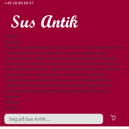
+45 28 89 68 07
Forside
Katalog
Keramik og stentøj
Figurer. Kgl. B&G, mm.
Varia
Glasservice
Glas,
Karafler,kander,vaser
Specielle og gamle glas
Bing og
Grøndahl spise-kaffestel
Royal Copenhagen spise-kaffestel
Tyske spise- kaffestel
Lyngby spise- kaffestel
Rørstrand spise-
kaffestel
Desiree spise- og kaffestel
Aluminia spise- kaffestel
Kjøbenhavns Porcellains Maleri
Arabia spise-kaffestel
Knabstrup spise-kaffestel
Diverse spise- kaffestel
Platter /
årsklokker/ Årskrus
Lamper/belysning
Bestik sølvplet, stål
Sølv/Guld
Afbilledede bøger
Billedkunst
Møbler
Nyheder
Nyheder
Butikken
Log ind