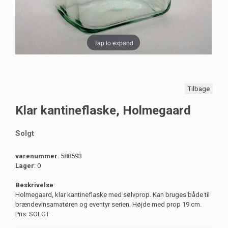
Tap to expand
Tilbage
Klar kantineflaske, Holmegaard
Solgt
varenummer
: 588593
Lager
: 0
Beskrivelse
:
Holmegaard, klar kantineflaske med sølvprop. Kan bruges både til
brændevinsamatøren og eventyr serien. Højde med prop 19 cm.
Pris: SOLGT